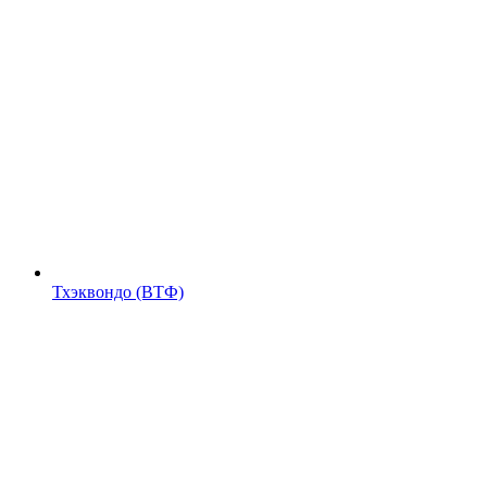
Тхэквондо (ВТФ)