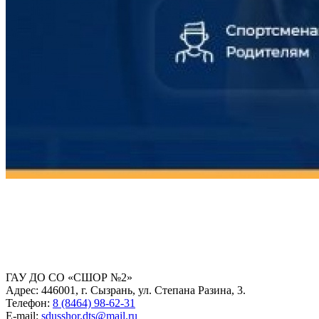
ГАУ ДО СО «СШОР №2»
Адрес: 446001, г. Сызрань, ул. Степана Разина, 3.
Телефон:
8 (8464) 98-62-31
E-mail:
sdusshor.dts@mail.ru