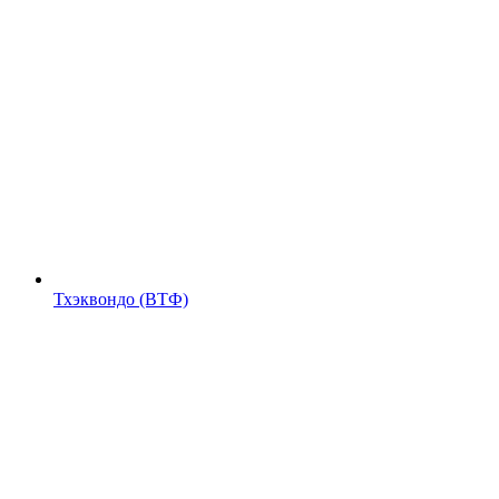
Тхэквондо (ВТФ)