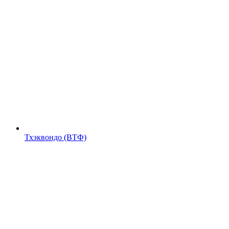
Тхэквондо (ВТФ)