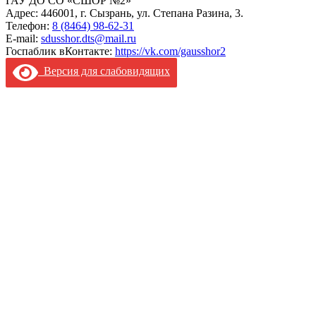
ГАУ ДО СО «СШОР №2»
Адрес: 446001, г. Сызрань, ул. Степана Разина, 3.
Телефон:
8 (8464) 98-62-31
E-mail:
sdusshor.dts@mail.ru
Госпаблик вКонтакте:
https://vk.com/gausshor2
Версия для слабовидящих