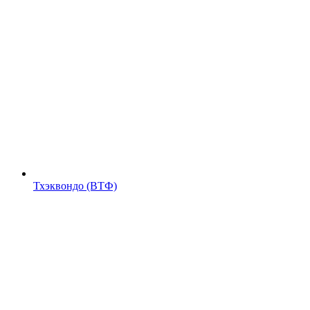
Тхэквондо (ВТФ)