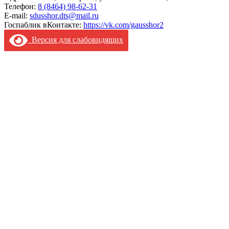
Телефон:
8 (8464) 98-62-31
E-mail:
sdusshor.dts@mail.ru
Госпаблик вКонтакте:
https://vk.com/gausshor2
Версия для слабовидящих