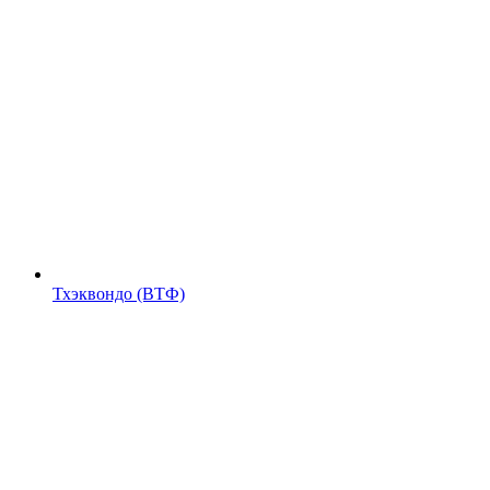
Тхэквондо (ВТФ)