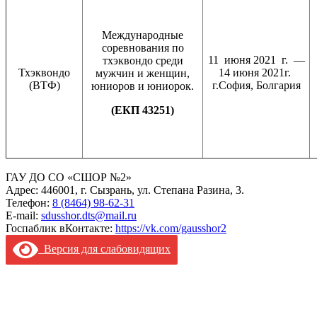
Международные
соревнования по
11 июня 2021 г. —
тхэквондо среди
Тхэквондо
14 июня 2021г.
мужчин и женщин,
(ВТФ)
г.София, Болгария
юниоров и юниорок.
(ЕКП 43251)
ГАУ ДО СО «СШОР №2»
Адрес: 446001, г. Сызрань, ул. Степана Разина, 3.
Телефон:
8 (8464) 98-62-31
E-mail:
sdusshor.dts@mail.ru
Госпаблик вКонтакте:
https://vk.com/gausshor2
Версия для слабовидящих