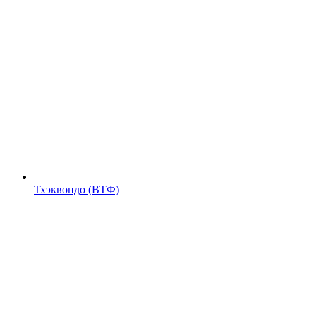
Тхэквондо (ВТФ)