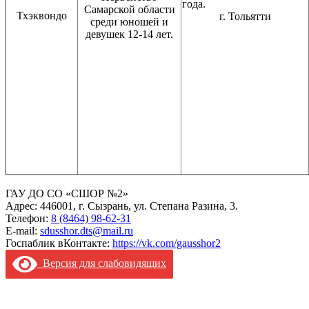
года.
Самарской области
Тхэквондо
г. Тольятти
среди юношей и
девушек 12-14 лет.
ГАУ ДО СО «СШОР №2»
Адрес: 446001, г. Сызрань, ул. Степана Разина, 3.
Телефон:
8 (8464) 98-62-31
E-mail:
sdusshor.dts@mail.ru
Госпаблик вКонтакте:
https://vk.com/gausshor2
Версия для слабовидящих