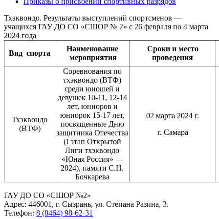
Приказы о присвоении спортивных разрядов
Тхэквондо. Результаты выступлений спортсменов —
учащихся ГАУ ДО СО «СШОР № 2» с 26 февраля по 4 марта
2024 года
Наименование
Сроки и место
Вид
спорта
мероприятия
проведения
Соревнования по
тхэквондо (ВТФ)
среди юношей и
девушек 10-11, 12-14
лет, юниоров и
юниорок 15-17 лет,
02 марта 2024 г.
Тхэквондо
посвященные Дню
(ВТФ)
г. Самара
защитника Отечества
(I этап Открытой
Лиги тхэквондо
«Юная Россия» —
2024), памяти С.Н.
Бочкарева
ГАУ ДО СО «СШОР №2»
Адрес: 446001, г. Сызрань, ул. Степана Разина, 3.
Телефон:
8 (8464) 98-62-31