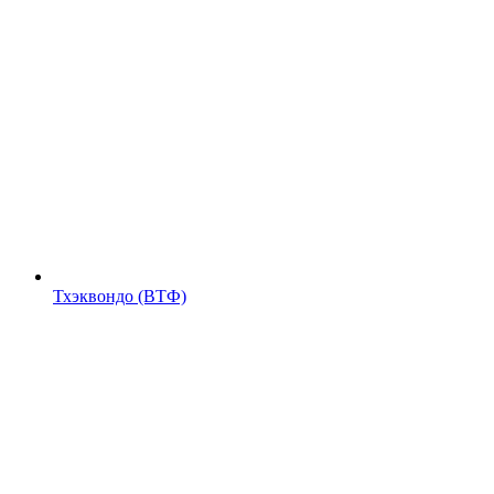
Тхэквондо (ВТФ)