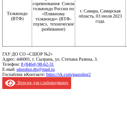
соревнования Союза
тхэквондо России по
г. Самара, Самарская
Тхэквондо
«Пляжному
область, 03 июля 2023
(ВТФ)
тхэквондо» (ВТФ-
года.
пхумсэ, техническое
разбивание)
ГАУ ДО СО «СШОР №2»
Адрес: 446001, г. Сызрань, ул. Степана Разина, 3.
Телефон:
8 (8464) 98-62-31
E-mail:
sdusshor.dts@mail.ru
Госпаблик вКонтакте:
https://vk.com/gausshor2
Версия для слабовидящих