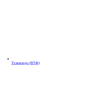
Тхэквондо (ВТФ)