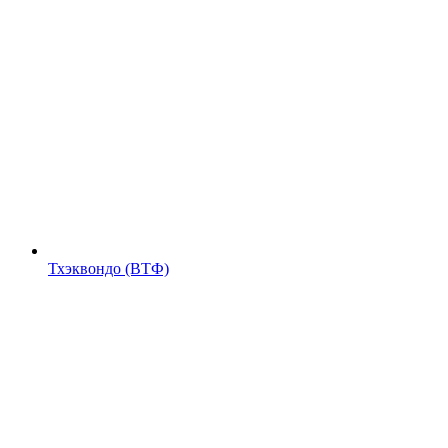
Тхэквондо (ВТФ)