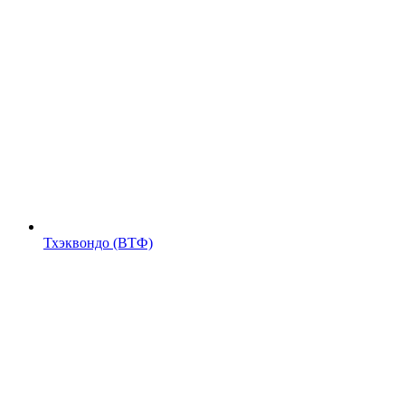
Тхэквондо (ВТФ)