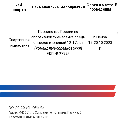
Вид
Сроки и место
В
Наименование
мероприятия
проведения
спорта
Первенство России по
спортивной гимнастике среди
г. Пенза
Спортивная
юниоров и юношей 12-17 лет
15-20.10.2023
гимнастика
(командные соревнования)
г.
ЕКП № 27775
ГАУ ДО СО «СШОР №2»
Адрес: 446001, г. Сызрань, ул. Степана Разина, 3.
Телефон:
8 (8464) 98-62-31