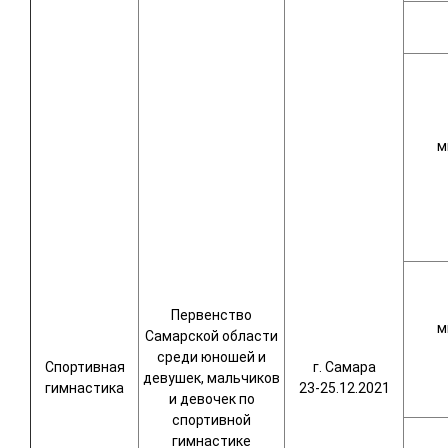
м
Первенство
м
Самарской области
среди юношей и
Спортивная
г. Самара
девушек, мальчиков
гимнастика
23-25.12.2021
и девочек по
спортивной
гимнастике