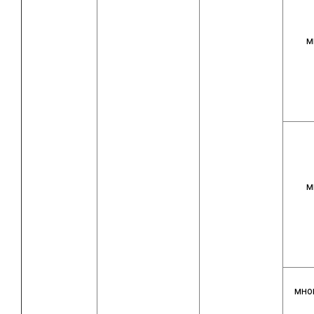
м
м
мно