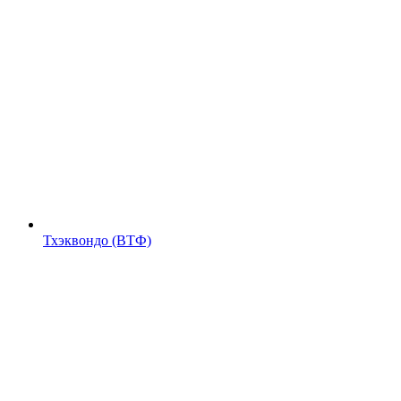
Тхэквондо (ВТФ)