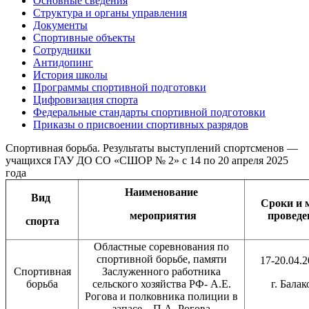
Основные сведения
Структура и органы управления
Документы
Спортивные объекты
Сотрудники
Антидопинг
История школы
Программы спортивной подготовки
Цифровизация спорта
Федеральные стандарты спортивной подготовки
Приказы о присвоении спортивных разрядов
Спортивная борьба. Результаты выступлений спортсменов —
учащихся ГАУ ДО СО «СШОР № 2» с 14 по 20 апреля 2025
года
Наименование
Вид
Сроки и 
мероприятия
проведе
спорта
Областные соревнования по
спортивной борьбе, памяти
17-20.04.2
Спортивная
Заслуженного работника
борьба
сельского хозяйства РФ- А.Е.
г. Балак
Рогова и полковника полиции в
запасе – П.А. Рогова