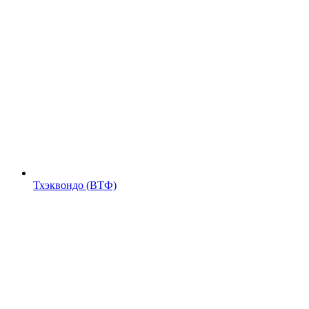
Тхэквондо (ВТФ)