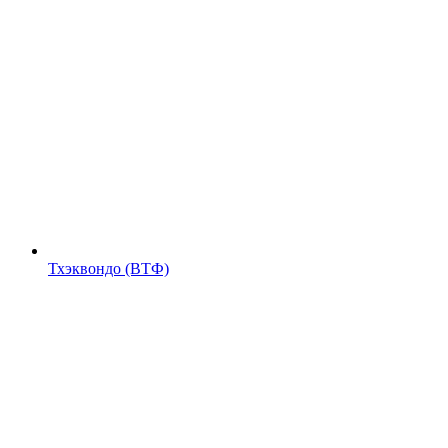
Тхэквондо (ВТФ)