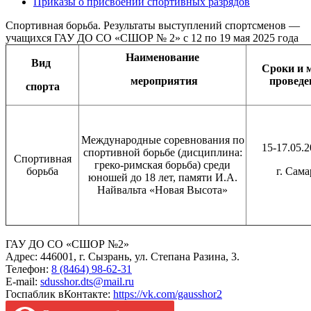
Приказы о присвоении спортивных разрядов
Спортивная борьба. Результаты выступлений спортсменов —
учащихся ГАУ ДО СО «СШОР № 2» с 12 по 19 мая 2025 года
Наименование
Вид
Сроки и 
мероприятия
проведе
спорта
Международные соревнования по
15-17.05.2
спортивной борьбе (дисциплина:
Спортивная
греко-римская борьба) среди
борьба
г. Сама
юношей до 18 лет, памяти И.А.
Найвальта «Новая Высота»
ГАУ ДО СО «СШОР №2»
Адрес: 446001, г. Сызрань, ул. Степана Разина, 3.
Телефон:
8 (8464) 98-62-31
E-mail:
sdusshor.dts@mail.ru
Госпаблик вКонтакте:
https://vk.com/gausshor2