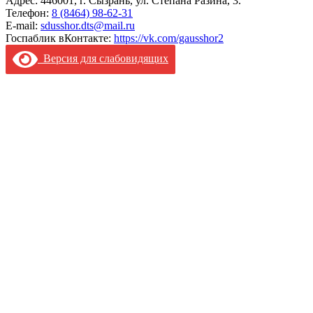
Адрес: 446001, г. Сызрань, ул. Степана Разина, 3.
Телефон:
8 (8464) 98-62-31
E-mail:
sdusshor.dts@mail.ru
Госпаблик вКонтакте:
https://vk.com/gausshor2
Версия для слабовидящих