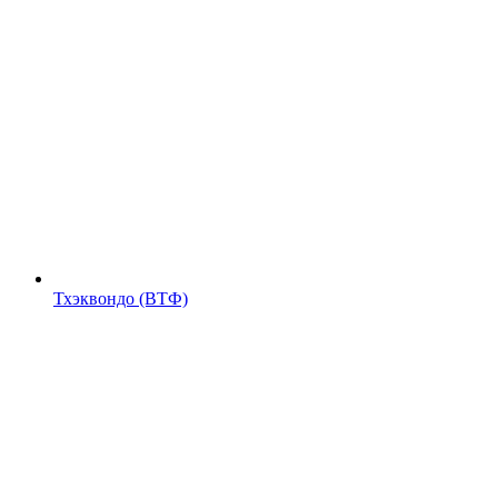
Тхэквондо (ВТФ)