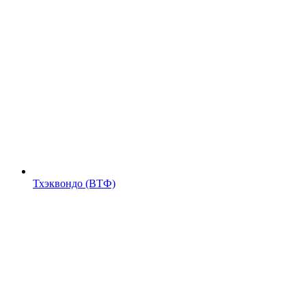
Тхэквондо (ВТФ)