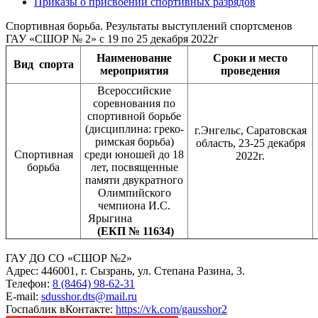
Приказы о присвоении спортивных разрядов
Спортивная борьба. Результаты выступлений спортсменов
ГАУ «СШОР № 2» с 19 по 25 декабря 2022г
Наименование
Сроки и место
Вид
спорта
мероприятия
проведения
Всероссийские
соревнования по
спортивной борьбе
(дисциплина: греко-
г.Энгельс, Саратовская
римская борьба)
область, 23-25 декабря
Спортивная
среди юношей до 18
2022г.
борьба
лет, посвященные
памяти двукратного
Олимпийского
чемпиона И.С.
Ярыгина
(ЕКП № 11634)
ГАУ ДО СО «СШОР №2»
Адрес: 446001, г. Сызрань, ул. Степана Разина, 3.
Телефон:
8 (8464) 98-62-31
E-mail:
sdusshor.dts@mail.ru
Госпаблик вКонтакте:
https://vk.com/gausshor2