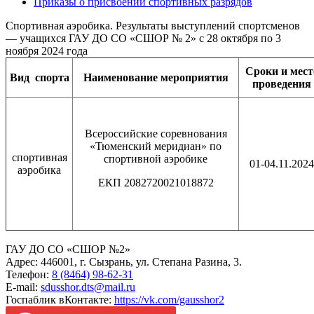
Приказы о присвоении спортивных разрядов
Спортивная аэробика. Результаты выступлений спортсменов
— учащихся ГАУ ДО СО «СШОР № 2» с 28 октября по 3
ноября 2024 года
Сроки и мест
Вид
спорта
Наименование
мероприятия
проведения
Всероссийские соревнования
«Тюменский меридиан» по
спортивная
спортивной аэробике
01-04.11.2024
аэробика
ЕКП 2082720021018872
ГАУ ДО СО «СШОР №2»
Адрес: 446001, г. Сызрань, ул. Степана Разина, 3.
Телефон:
8 (8464) 98-62-31
E-mail:
sdusshor.dts@mail.ru
Госпаблик вКонтакте:
https://vk.com/gausshor2