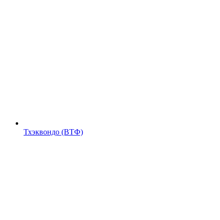
Тхэквондо (ВТФ)