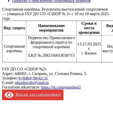
Приказы о присвоении спортивных разрядов
Спортивная аэробика. Результаты выступлений спортсменов
— учащихся ГАУ ДО СО «СШОР № 2» с 10 по 16 марта 2025
года
Сроки и
Наименование
Ви
Вид
спорта
место
мероприятия
проведения
Первенство Приволжского
федерального округа по
13-17.03.2025
Спортивная
Ин
спортивной аэробике
г.
аэробика
высту
г. Казань
ЕКП № 2082160018030715
ГАУ ДО СО «СШОР №2»
Адрес: 446001, г. Сызрань, ул. Степана Разина, 3.
Телефон:
8 (8464) 98-62-31
E-mail:
sdusshor.dts@mail.ru
Госпаблик вКонтакте:
https://vk.com/gausshor2
Версия для слабовидящих