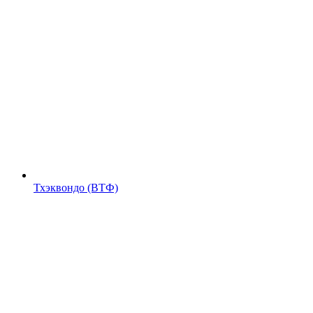
Тхэквондо (ВТФ)