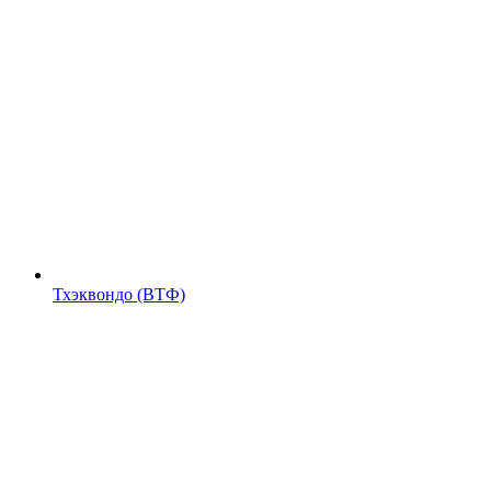
Тхэквондо (ВТФ)