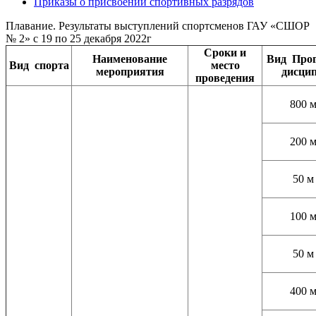
Приказы о присвоении спортивных разрядов
Плавание. Результаты выступлений спортсменов ГАУ «СШОР
№ 2» с 19 по 25 декабря 2022г
Сроки и
Наименование
Вид
Про
Вид
спорта
место
мероприятия
дисци
проведения
800 м
200 м
50 м
100 м
50 м
400 м