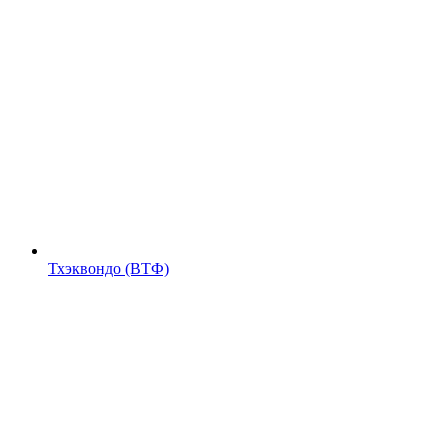
Тхэквондо (ВТФ)