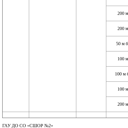
200 м
200 м
50 м 
100 м
100 м 
100 м
200 м
ГАУ ДО СО «СШОР №2»