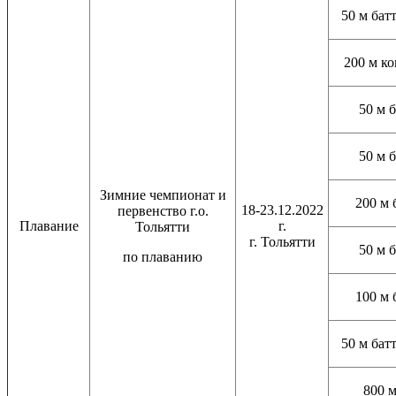
50 м бат
200 м к
50 м 
50 м 
Зимние чемпионат и
200 м 
18-23.12.2022
первенство г.о.
Плавание
г.
Тольятти
г. Тольятти
50 м 
по плаванию
100 м 
50 м бат
800 м