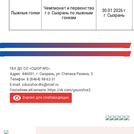
Чемпионат и первенство
30.01.2026 г.
Лыжные гонки
г.о. Сызрань по лыжным
г. Сызрань
гонкам
ГАУ ДО СО «СШОР №2»
Адрес: 446001, г. Сызрань, ул. Степана Разина, 3.
Телефон:
8 (8464) 98-62-31
E-mail:
sdusshor.dts@mail.ru
Госпаблик вКонтакте:
https://vk.com/gausshor2
Версия для слабовидящих