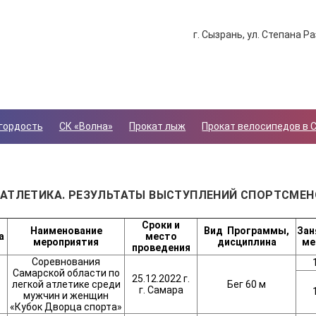
г. Сызрань, ул. Степана Ра
гордость
СК «Волна»
Прокат лыж
Прокат велосипедов в 
 АТЛЕТИКА. РЕЗУЛЬТАТЫ ВЫСТУПЛЕНИЙ СПОРТСМЕНОВ 
Сроки и
Наименование
Вид
Программы,
Зан
а
место
мероприятия
дисциплина
ме
проведения
Соревнования
Самарской области по
25.12.2022 г.
легкой атлетике среди
Бег 60 м
г. Самара
мужчин и женщин
«Кубок Дворца спорта»