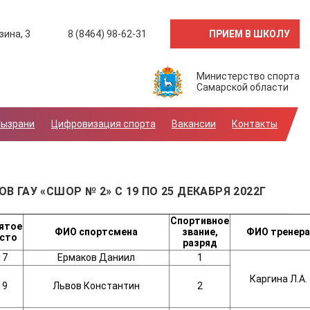
ПРИЕМ В ШКОЛУ
зина, 3
8 (8464) 98-62-31
Министерство спорта
Самарской области
Сызрани
Цифровизация спорта
Вакансии
Контакты
ГАУ «СШОР № 2» С 19 ПО 25 ДЕКАБРЯ 2022Г
Спортивное
ятое
ФИО
спортсмена
звание,
ФИО
тренера
сто
разряд
17
Ермаков Даниил
1
Каргина Л.А.
19
Львов Константин
2