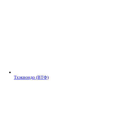
Тхэквондо (ВТФ)