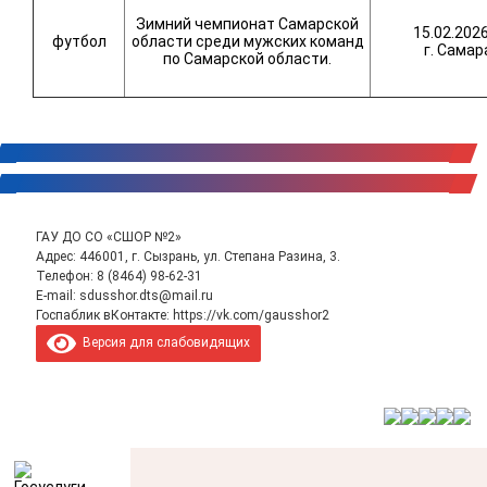
Зимний чемпионат Самарской
15.02.2026
футбол
области среди мужских команд
г. Самар
по Самарской области.
ГАУ ДО СО «СШОР №2»
Адрес: 446001, г. Сызрань, ул. Степана Разина, 3.
Телефон:
8 (8464) 98-62-31
E-mail:
sdusshor.dts@mail.ru
Госпаблик вКонтакте:
https://vk.com/gausshor2
Версия для слабовидящих