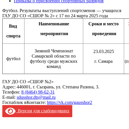
Приказы о присвоении спортивных разрядов
Футбол. Результаты выступлений спортсменов — учащихся
ГАУ ДО СО «СШОР № 2» с 17 по 24 марта 2025 года
Наименование
Сроки и место
Вид
мероприятия
проведения
спорта
Зимний Чемпионат
23.03.2025
Самарской области по
футбол
футболу среди мужских
г. Самара
(
команд
ГАУ ДО СО «СШОР №2»
Адрес: 446001, г. Сызрань, ул. Степана Разина, 3.
Телефон:
8 (8464) 98-62-31
E-mail:
sdusshor.dts@mail.ru
Госпаблик вКонтакте:
https://vk.com/gausshor2
Версия для слабовидящих