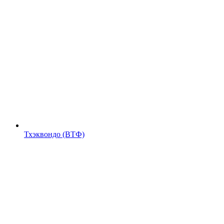
Тхэквондо (ВТФ)