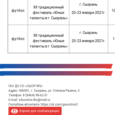
г. Сызрань
XII традиционный
футбол
10
фестиваль «Юные
20-23 января 2021г.
таланты в г. Сызрань»
г. Сызрань
XII традиционный
футбол
1
фестиваль «Юные
20-23 января 2021г.
таланты в г. Сызрань»
ГАУ ДО СО «СШОР №2»
Адрес: 446001, г. Сызрань, ул. Степана Разина, 3.
Телефон:
8 (8464) 98-62-31
E-mail:
sdusshor.dts@mail.ru
Госпаблик вКонтакте:
https://vk.com/gausshor2
Версия для слабовидящих