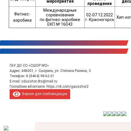
мероприятия
д
ис
проведения
Международные
Фитнес-
соревнования
02-07.12.2022
Хип-хоп
по фитнес-аэробике
г. Красногорск
аэробика
ЕКП № 16043
ГАУ ДО СО «СШОР №2»
Адрес: 446001, г. Сызрань, ул. Степана Разина, 3.
Телефон:
8 (8464) 98-62-31
E-mail:
sdusshor.dts@mail.ru
Госпаблик вКонтакте:
https://vk.com/gausshor2
Версия для слабовидящих