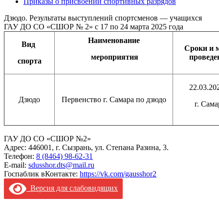
Приказы о присвоении спортивных разрядов
Дзюдо. Результаты выступлений спортсменов — учащихся
ГАУ ДО СО «СШОР № 2» с 17 по 24 марта 2025 года
Наименование
Вид
Сроки и 
мероприятия
проведе
спорта
22.03.202
Дзюдо
Первенство г. Самара по дзюдо
г. Сама
ГАУ ДО СО «СШОР №2»
Адрес: 446001, г. Сызрань, ул. Степана Разина, 3.
Телефон:
8 (8464) 98-62-31
E-mail:
sdusshor.dts@mail.ru
Госпаблик вКонтакте:
https://vk.com/gausshor2
Версия для слабовидящих