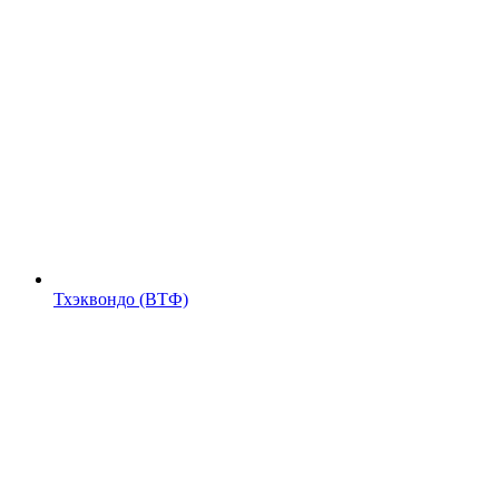
Тхэквондо (ВТФ)