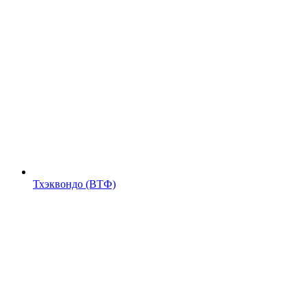
Тхэквондо (ВТФ)