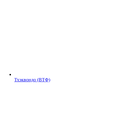
Тхэквондо (ВТФ)