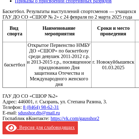
Приказы о присвоении спортивных разрядов
Баскетбол. Результаты выступлений спортсменов — учащихся
ГАУ ДО СО «СШОР № 2» с 24 февраля по 2 марта 2025 года
Вид
Наименование
Сроки и место
спорта
мероприятия
проведения
Открытое Первенство НМБУ
ДО «СШОР» по баскетболу
среди девушек 2011-2012 г.р.
и 2013-2015 г.р., посвященное
г. Новокуйбышевск
баскетбол
празднованию Дня
01.03.2025
защитника Отечества и
Международного женского
дня
ГАУ ДО СО «СШОР №2»
Адрес: 446001, г. Сызрань, ул. Степана Разина, 3.
Телефон:
8 (8464) 98-62-31
E-mail:
sdusshor.dts@mail.ru
Госпаблик вКонтакте:
https://vk.com/gausshor2
Версия для слабовидящих