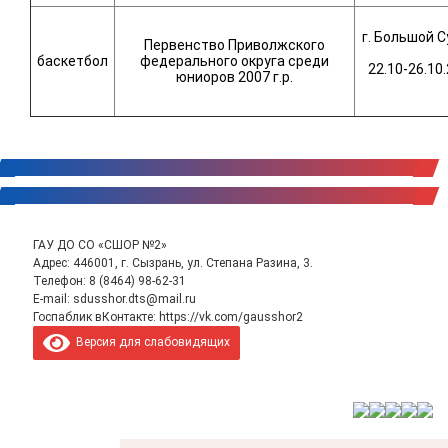
г. Большой 
Первенство Приволжского
баскетбол
федерального округа среди
22.10-26.10.
юниоров 2007 г.р.
ГАУ ДО СО «СШОР №2»
Адрес: 446001, г. Сызрань, ул. Степана Разина, 3.
Телефон:
8 (8464) 98-62-31
E-mail:
sdusshor.dts@mail.ru
Госпаблик вКонтакте:
https://vk.com/gausshor2
Версия для слабовидящих