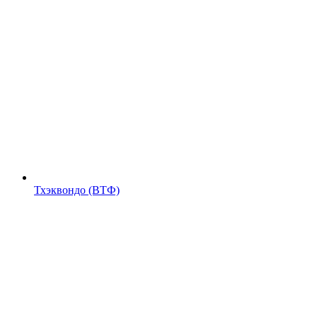
Тхэквондо (ВТФ)