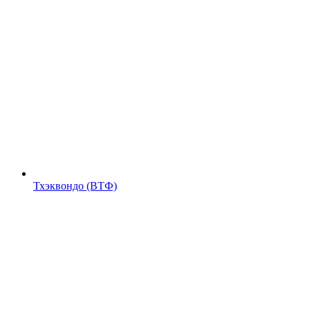
Тхэквондо (ВТФ)