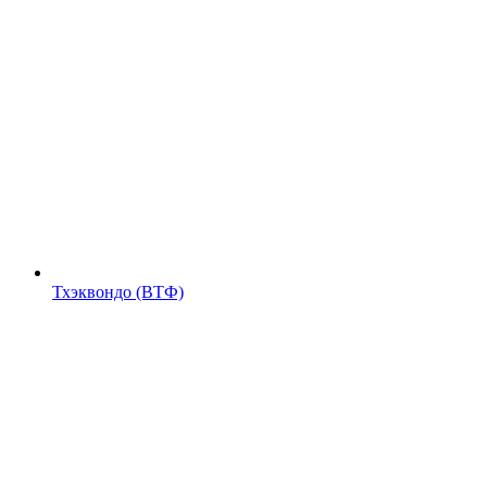
Тхэквондо (ВТФ)