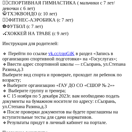
🤸‍♂СПОРТИВНАЯ ГИМНАСТИКА ( мальчики с 7 лет/
девочки с 6 лет)
🥋ТХЭКВОНДО (с 10 лет)
👯‍♀ФИТНЕС-АЭРОБИКА (с 7 лет)
⚽ФУТБОЛ (с 7 лет)
🏑ХОККЕЙ НА ТРАВЕ (с 9 лет)
Инструкция для родителей:
🔹 Перейти по ссылке
vk.cc/cqoGiK
в раздел «Запись в
организацию спортивной подготовки» на «Госуслугах»;
🔹Ввести адрес спортивной школы — г.Сызрань, ул.Степана
Разина,д.3
Выберите вид спорта и проверьте, проходит ли ребенок по
возрасту;
🔹Выберите организацию «ГАУ ДО СО «СШОР № 2»»
🔹 Выберите группу и тренера;
🔹С 15 ноября по 5 декабря 2023г. вам необходимо подать
документы на бумажном носителе по адресу: г.Сызрань,
ул.Степана Разина,д.3
🔹После проверки документов вы будете приглашены на
вступительные тесты для сдачи нормативов.
🔹Результаты придут в личный кабинет на портале.