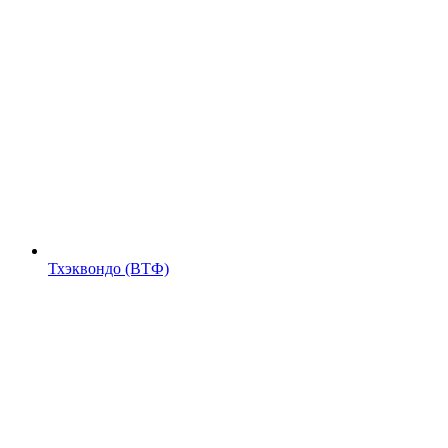
Тхэквондо (ВТФ)