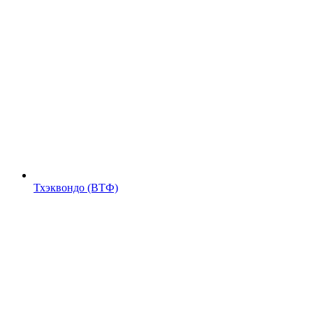
Тхэквондо (ВТФ)