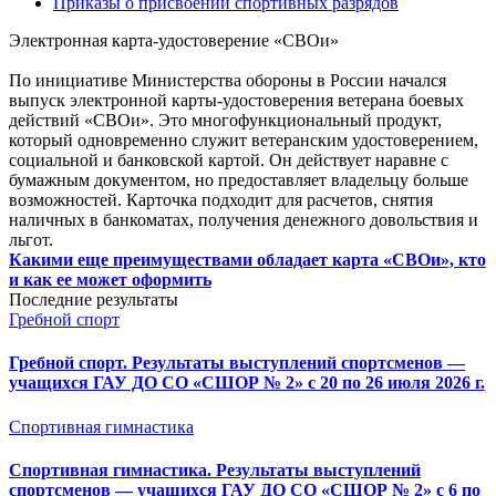
Приказы о присвоении спортивных разрядов
Электронная карта-удостоверение «СВОи»
По инициативе Министерства обороны в России начался
выпуск электронной карты-удостоверения ветерана боевых
действий «СВОи». Это многофункциональный продукт,
который одновременно служит ветеранским удостоверением,
социальной и банковской картой. Он действует наравне с
бумажным документом, но предоставляет владельцу больше
возможностей. Карточка подходит для расчетов, снятия
наличных в банкоматах, получения денежного довольствия и
льгот.
Какими еще преимуществами обладает карта «СВОи», кто
и как ее может оформить
Последние результаты
Гребной спорт
Гребной спорт. Результаты выступлений спортсменов —
учащихся ГАУ ДО СО «СШОР № 2» с 20 по 26 июля 2026 г.
Спортивная гимнастика
Спортивная гимнастика. Результаты выступлений
спортсменов — учащихся ГАУ ДО СО «СШОР № 2» с 6 по