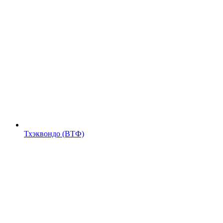
Тхэквондо (ВТФ)