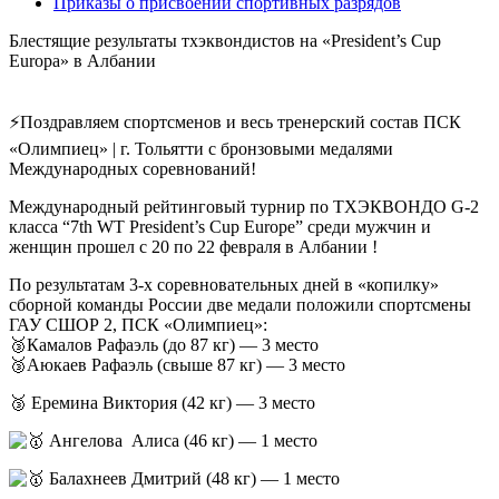
Приказы о присвоении спортивных разрядов
Блестящие результаты тхэквондистов на «President’s Cup
Europa» в Албании
⚡Поздравляем спортсменов и весь тренерский состав ПСК
«Олимпиец» | г. Тольятти с бронзовыми медалями
Международных соревнований!
Международный рейтинговый турнир по ТХЭКВОНДО G-2
класса “7th WT President’s Cup Europe” среди мужчин и
женщин прошел с 20 по 22 февраля в Албании !
По результатам 3-х соревновательных дней в «копилку»
сборной команды России две медали положили спортсмены
ГАУ СШОР 2, ПСК «Олимпиец»:
🥉Камалов Рафаэль (до 87 кг) — 3 место
🥉Аюкаев Рафаэль (свыше 87 кг) — 3 место
🥉 Еремина Виктория (42 кг) — 3 место
Ангелова Алиса (46 кг) — 1 место
Балахнеев Дмитрий (48 кг) — 1 место