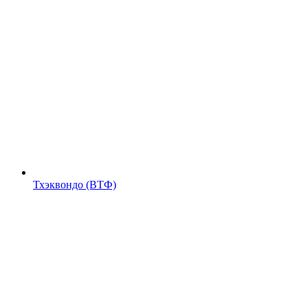
Тхэквондо (ВТФ)