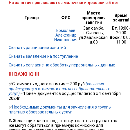
На занятия приглашаются мальчики и девочки с 5 лет
Место
Время
Тренер
ФИО
проведения
занятий
занятий
Зал самбо,
Вт.
19:00-
Ермолаев
г.Сызрань,
20:00
Александр
ул.Хвалынская,
Воск.
10:0
Николаевич
д.83
11:00
Скачать расписание занятий
Скачать заявление на поступление
Скачать согласие на обработку персональных данных
‼! ВАЖНО !!!
✅Стоимость одного занятия — 300 руб
(согласно
прейскуранту о стоимости платных образовательных
услуг)
✅Приём документов осуществляется с 1 сентября
2024г
✅
Необходимые документы для зачисления в группы
платных образовательных услуг
📝Желающие начать подготовку в платных группах так
же могут обратиться в приемную комиссию для
заключения договора на оказание услуг. тел. для