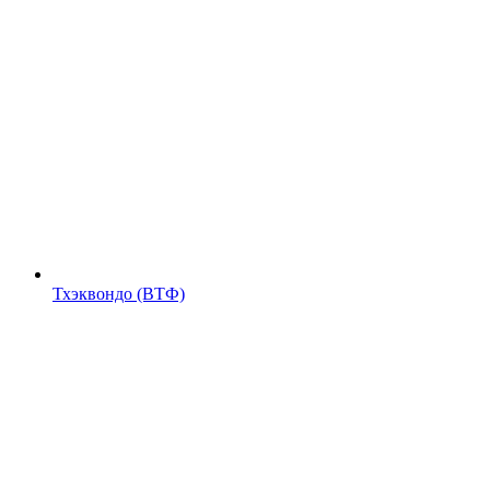
Тхэквондо (ВТФ)