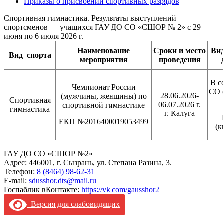
Приказы о присвоении спортивных разрядов
Спортивная гимнастика. Результаты выступлений
спортсменов — учащихся ГАУ ДО СО «СШОР № 2» с 29
июня по 6 июля 2026 г.
Наименование
Сроки и место
Ви
Вид
спорта
мероприятия
проведения
В с
Чемпионат России
СО 
28.06.2026-
(мужчины, женщины) по
Спортивная
06.07.2026 г.
спортивной гимнастике
гимнастика
г. Калуга
ЕКП №2016400019053499
(к
ГАУ ДО СО «СШОР №2»
Адрес: 446001, г. Сызрань, ул. Степана Разина, 3.
Телефон:
8 (8464) 98-62-31
E-mail:
sdusshor.dts@mail.ru
Госпаблик вКонтакте:
https://vk.com/gausshor2
Версия для слабовидящих