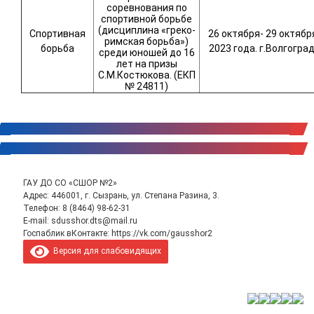
соревнования по
спортивной борьбе
(дисциплина «греко-
Спортивная
26 октября- 29 октябр
римская борьба»)
борьба
2023 года. г.Волгоград
среди юношей до 16
лет на призы
С.М.Костюкова. (ЕКП
№ 24811)
ГАУ ДО СО «СШОР №2»
Адрес: 446001, г. Сызрань, ул. Степана Разина, 3.
Телефон:
8 (8464) 98-62-31
E-mail:
sdusshor.dts@mail.ru
Госпаблик вКонтакте:
https://vk.com/gausshor2
Версия для слабовидящих