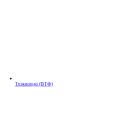
Тхэквондо (ВТФ)