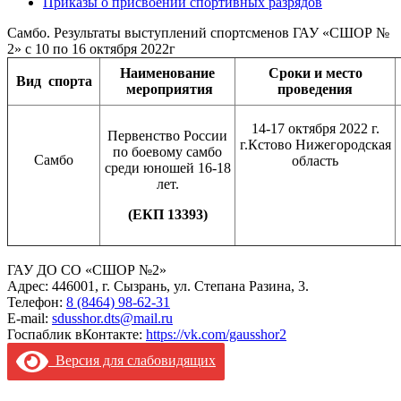
Приказы о присвоении спортивных разрядов
Самбо. Результаты выступлений спортсменов ГАУ «СШОР №
2» с 10 по 16 октября 2022г
Наименование
Сроки и место
Вид
спорта
мероприятия
проведения
14-17 октября 2022 г.
Первенство России
г.Кстово Нижегородская
по боевому самбо
Самбо
область
среди юношей 16-18
лет.
(ЕКП 13393)
ГАУ ДО СО «СШОР №2»
Адрес: 446001, г. Сызрань, ул. Степана Разина, 3.
Телефон:
8 (8464) 98-62-31
E-mail:
sdusshor.dts@mail.ru
Госпаблик вКонтакте:
https://vk.com/gausshor2
Версия для слабовидящих