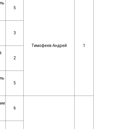
ль
5
й
3
Тимофеев Андрей
1
й
2
ль
5
ние
6