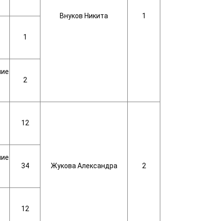
Внуков Никита
1
1
ние
2
12
ние
34
Жукова Александра
2
12