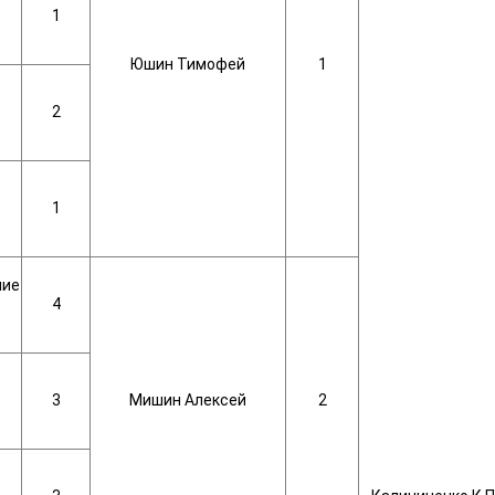
1
Юшин Тимофей
1
2
1
ние
4
3
Мишин Алексей
2