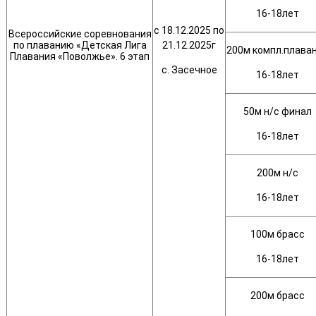
16-18лет
с 18.12.2025 по
Всероссийские соревнования
по плаванию «Детская Лига
21.12.2025г
200м компл.плава
Плавания «Поволжье». 6 этап
с. Засечное
16-18лет
50м н/с финал
16-18лет
200м н/с
16-18лет
100м брасс
16-18лет
200м брасс