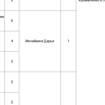
3
Калиниченко К.П
ние
6
4
Мочайкина Дарья
1
3
2
2