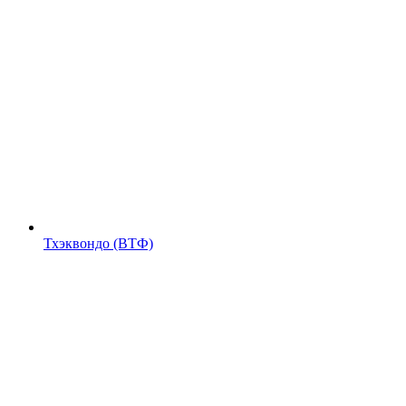
Тхэквондо (ВТФ)