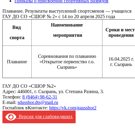
Приказы о присвоении спортивных разрядов
Плавание. Результаты выступлений спортсменов — учащихся
ГАУ ДО СО «СШОР № 2» с 14 по 20 апреля 2025 года
Наименование
Вид
Сроки и мест
мероприятия
проведения
спорта
Соревнования по плаванию
16.04.2025 г.
Плавание
«Открытое первенство г.о.
г. Сызрань
Сызрань»
ГАУ ДО СО «СШОР №2»
Адрес: 446001, г. Сызрань, ул. Степана Разина, 3.
Телефон:
8 (8464) 98-62-31
E-mail:
sdusshor.dts@mail.ru
Госпаблик вКонтакте:
https://vk.com/gausshor2
Версия для слабовидящих