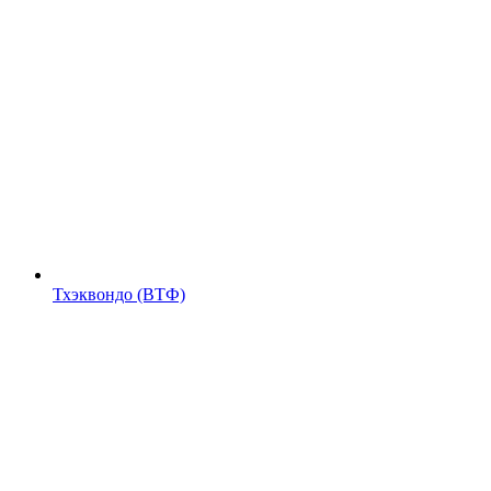
Тхэквондо (ВТФ)