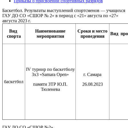
Приказы о присвоении спортивных разрядов
Баскетбол. Результаты выступлений спортсменов — учащихся
ГАУ ДО СО «СШОР № 2» в период с «21» августа по «27»
августа 2023 г.
Вид
Наименование
Сроки и место
Вид
пр
спорта
мероприятия
проведения
IV турнир по баскетболу
3х3 «Samara Open»
г. Самара
баскетбол
памяти ЗТР Ю.П.
26.08.2023
Тюленева
ГАУ ДО СО «СШОР №2»